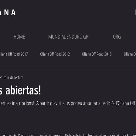
ANA
HOME
MUNDIAL ENDURO GP
ORG
liana Off Road 2017
Oliana Off Road 2012
Oliana Off Road 2015
Oliana O
1 min de lectura
s abiertas!
les inscripcions!! A partir d'avui ja us podeu apuntar a l'edició d'Oliana Off
reus de l'any passat pràcticament. Pels pilots federats el preu és de 85€ i pel