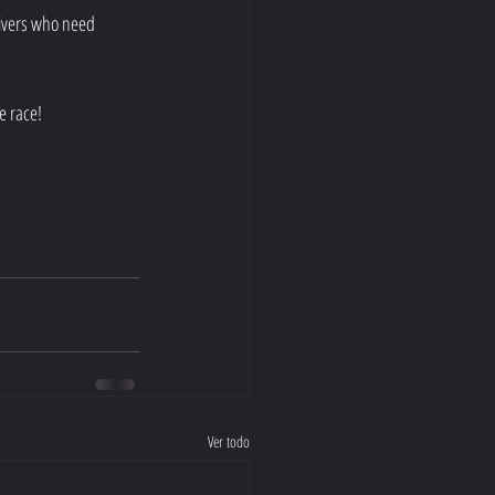
rivers who need 
e race!
Ver todo