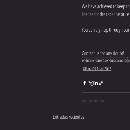
We have achieved to keep the 
licence for the race the price
You can sign up through our 
Contact us for any doubt!
enduro
endureros
endurada
motos
o
Oliana Off Road 2016
Entradas recientes