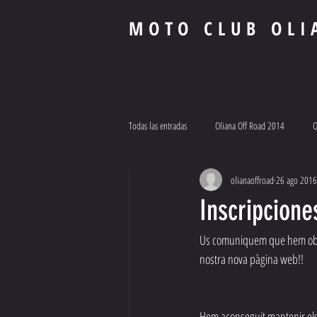
MOTO CLUB OLI
Todas las entradas
Oliana Off Road 2014
O
olianaoffroad
26 ago 2016
Oliana Off Road 2016
Inscripcione
Us comuniquem que hem obert 
nostra nova pàgina web!!
Hem aconseguit mantenir els p