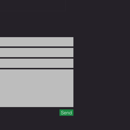
 Off Road i Neosalus junts per una
a càrdio-protegida
Send