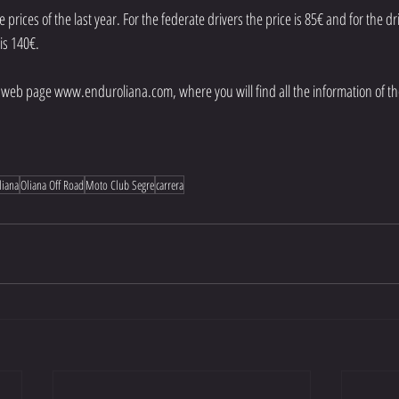
prices of the last year. For the federate drivers the price is 85€ and for the d
 is 140€.
web page www.enduroliana.com, where you will find all the information of th
liana
Oliana Off Road
Moto Club Segre
carrera