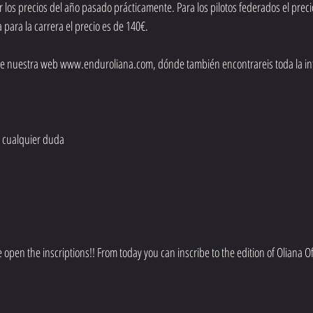
s precios del año pasado prácticamente. Para los pilotos federados el precio
a para la carrera el precio es de 140€.
s de nuestra web www.enduroliana.com, dónde también encontrareis toda la in
 cualquier duda
open the inscriptions!! From today you can inscribe to the edition of Oliana O