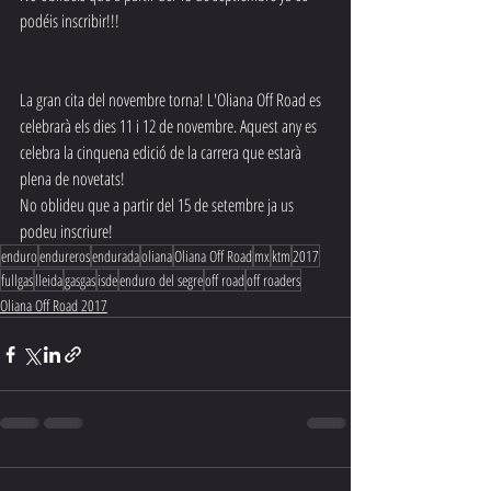
podéis inscribir!!! 
La gran cita del novembre torna! L'Oliana Off Road es 
celebrarà els dies 11 i 12 de novembre. Aquest any es 
celebra la cinquena edició de la carrera que estarà 
plena de novetats!
No oblideu que a partir del 15 de setembre ja us 
podeu inscriure!
enduro
endureros
endurada
oliana
Oliana Off Road
mx
ktm
2017
fullgas
lleida
gasgas
isde
enduro del segre
off road
off roaders
Oliana Off Road 2017