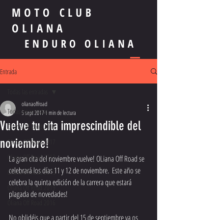
MOTO CLUB
OLIANA
ENDURO OLIANA
Entrada
Todas las entradas
olianaoffroad
Todas las entradas
5 sept 2017
1 min de lectura
Vuelve tu cita imprescindible del
Oliana Off Road 2014
noviembre!
Oliana Off Road 2017
Oliana Off Road 2012
La gran cita del noviembre vuelve! OLiana Off Road se 
celebrará los días 11 y 12 de noviembre.  Este año se 
Oliana Off Road 2015
celebra la quinta edición de la carrera que estará 
Oliana Off Road 2019
plagada de novedades! 
Oliana Off Road 2016
No oblidéis que a partir del 15 de septiembre ya os 