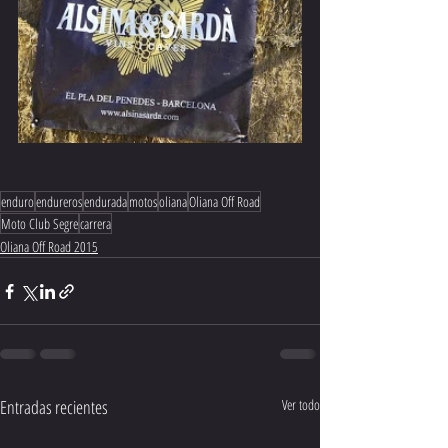
enduro
endureros
endurada
motos
oliana
Oliana Off Road
Moto Club Segre
carrera
Oliana Off Road 2015
Entradas recientes
Ver todo