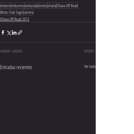
enduro
endureros
endurada
motos
oliana
Oliana Off Road
Moto Club Segre
carrera
Oliana Off Road 2015
Entradas recientes
Ver todo