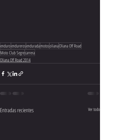
enduro
endureros
endurada
motos
oliana
Oliana Off Road
Moto Club Segre
carrera
Oliana Off Road 2014
Entradas recientes
Ver todo