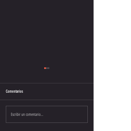
Comentarios
Muchas gracias
Los ganadores del sort
Escribir un comentario...